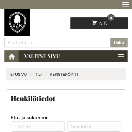
Na
0
0 €
Haku
VALITSE SIVU
Navig
ETUSIVU
TILI
REKISTERÖINTI
Henkilötiedot
Etu- ja sukunimi: